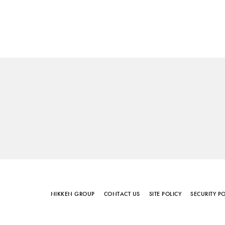
NIKKEN GROUP
CONTACT US
SITE POLICY
SECURITY PO