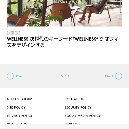
設備設計
WELLNESS 次世代のキーワード“WELLNESS”で オフィ
スをデザインする
Prev
INDEX
Next
NIKKEN GROUP
CONTACT US
SITE POLICY
SECURITY POLICY
PRIVACY POLICY
SOCIAL MEDIA POLICY
DISCLAIMER
CAREER