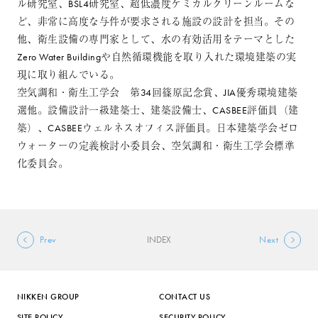
ル研究室、BSL4研究室、超低濃度ケミカルクリーンルームな
ど、非常に高度な与件が要求される施設の設計を担当。その
他、衛生設備の専門家として、水の有効活用をテーマとした
Zero Water Buildingや自然循環機能を取り入れた環境建築の実
現に取り組んでいる。
空気調和・衛生工学会 第34回篠原記念賞、JIA優秀環境建築
選他。設備設計一級建築士、建築設備士、CASBEE評価員（建
築）、CASBEEウェルネスオフィス評価員。日本建築学会ゼロ
ウォーターの定義検討小委員会、空気調和・衛生工学会標準
化委員会。
Prev
INDEX
Next
NIKKEN GROUP
CONTACT US
SITE POLICY
SECURITY POLICY