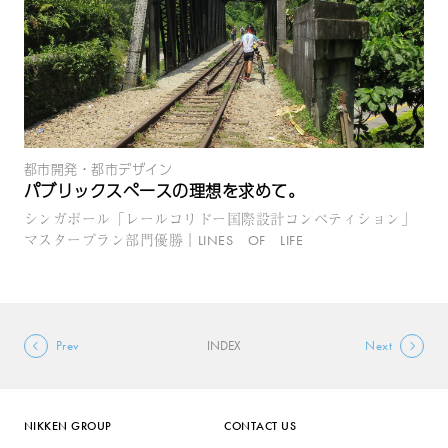
都市開発・都市デザイン
パブリックスペースの理想を求めて。
シンガポール「レールコリドー国際設計コンペティション」
マスタープラン部門優勝｜LINES OF LIFE
Prev
INDEX
Next
NIKKEN GROUP
CONTACT US