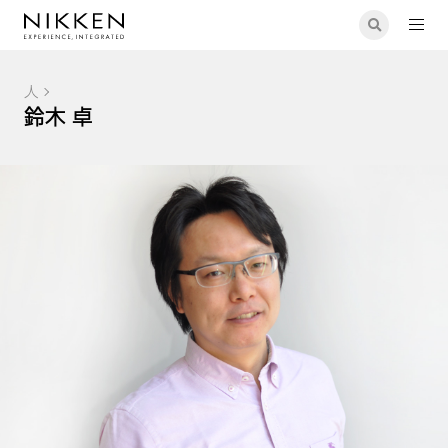
人
鈴木 卓