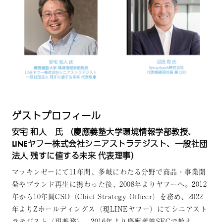
ゲストプロフィール
安宅 和人 氏 （慶應義塾大学環境情報学部教授、
LINEヤフー株式会社シニアストラテジスト、一般社団
法人 残すに値する未来 代表理事）
マッキンゼーにて11年間、多岐にわたる分野で商品・事業開
発やブランド再生に携わった後、2008年よりヤフーへ。2012
年から10年間CSO（Chief Strategy Officer）を務め、2022
年よりZホールディングス（現LINEヤフー）にてシニアスト
ラテジスト（現兼務）。2016年より慶應義塾SFCで教え、