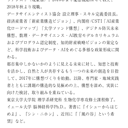
2018年秋より現職。
データサイエンティスト協会 設立理事・スキル定義委員長。
経済産業省「新産業構造ビジョン」、内閣府/CSTI「AI産業
化ロードマップ」「大学ファンド構想」、デジタル防災未来
構想、数理・データサイエンス・AI教育モデルカリキュラム
およびプログラム認定制度、知的財産戦略ビジョンの策定な
ど、科学技術およびデータ・AIをめぐる多様な政策形成に関
わる。
都市集中しかないかのように見える未来に対し、知恵と技術
を活かし、自然と人が共存するもう一つの未来の創造を目指
して、2017年に構想づくりを始動。以降、専門家・地域実践
者とともに課題の構造的な見極めの上、構想を深め、実装に
向けた検討、取り組みを重ねている。
東京大学大学院 理学系研究科 生物化学専攻修士課程修了。
イェール大学 脳神経科学Ph.D.。著書に『イシューからはじ
めよ』、『シン・ニホン』、近刊に『「風の谷」という希
望』など。