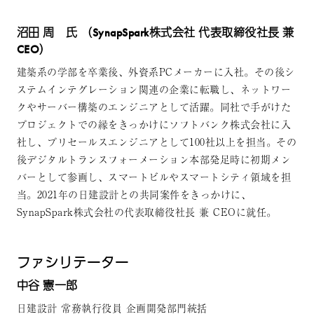
沼田 周 氏 （SynapSpark株式会社 代表取締役社長 兼
CEO）
建築系の学部を卒業後、外資系PCメーカーに入社。その後シ
ステムインテグレーション関連の企業に転職し、ネットワー
クやサーバー構築のエンジニアとして活躍。同社で手がけた
プロジェクトでの縁をきっかけにソフトバンク株式会社に入
社し、プリセールスエンジニアとして100社以上を担当。その
後デジタルトランスフォーメーション本部発足時に初期メン
バーとして参画し、スマートビルやスマートシティ領域を担
当。2021年の日建設計との共同案件をきっかけに、
SynapSpark株式会社の代表取締役社長 兼 CEOに就任。
ファシリテーター
中谷 憲一郎
日建設計 常務執行役員 企画開発部門統括