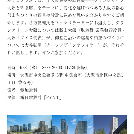
本プログラムでは、「大阪建築の舞台裏——グラングリーン
大阪と御堂筋」をテーマに、変化を遂げつつある大阪の都心
部まちづくりの背景や設計に込めた思いを分かりやすくご紹
介します。倉方俊輔氏をファシリテーターにお迎えし、グラ
ングリーン大阪については勝山太郎（取締役 常務執行役員・
大阪オフィス代表）が、御堂筋沿いの建築や街並みづくりに
ついては大谷弘明（チーフデザインオフィサー）が、それぞ
れお話しします。ぜひご参加ください。
日時：6/3（水）18:00–20:00（17:30開場）
場所：大阪市中央公会堂 3階 中集会室（大阪市北区中之島1
丁目1番27号）
備考：参加無料
主催：㈱日建設計「PYNT」