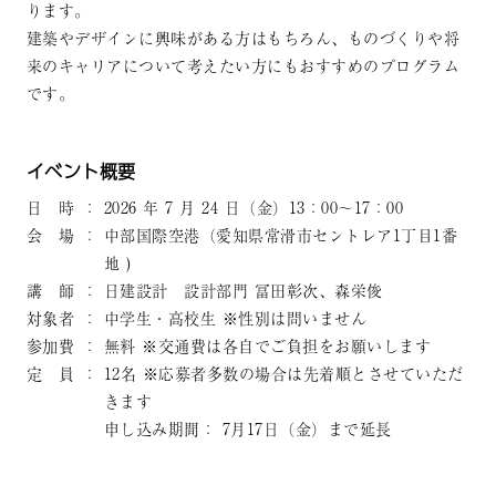
ります。
建築やデザインに興味がある方はもちろん、ものづくりや将
来のキャリアについて考えたい方にもおすすめのプログラム
です。
イベント概要
日 時
：
2026 年 7 月 24 日（金）13：00～17：00
会 場
：
中部国際空港（愛知県常滑市セントレア1丁目1番
地 )
講 師
：
日建設計 設計部門 冨田彰次、森栄俊
対象者
：
中学生・高校生 ※性別は問いません
参加費
：
無料 ※交通費は各自でご負担をお願いします
定 員
：
12名 ※応募者多数の場合は先着順とさせていただ
きます
申し込み期間： 7月17日（金）まで延長