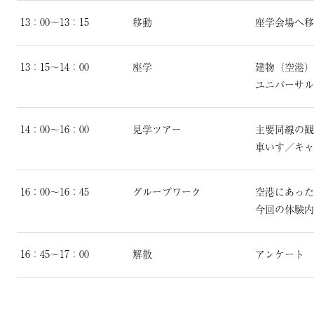
13：00～13：15
移動
座学会場へ移
13：15～14：00
座学
建物（空港）
ユニバーサル
14：00～16：00
見学ツアー
主要同線の観
車いす／キャ
16：00～16：45
グループワーク
空港にあった
今回の体験内
16：45～17：00
解散
アンケート