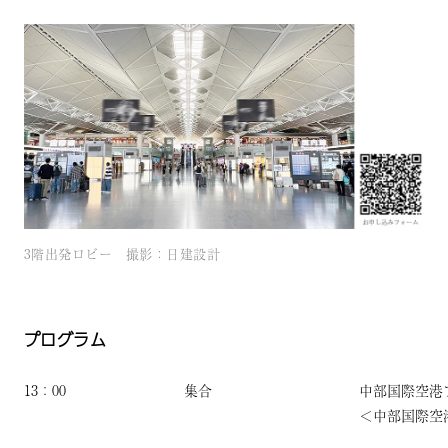
3階出発ロビー 撮影：日建設計
プログラム
13：00
集合
中部国際空港
＜中部国際空