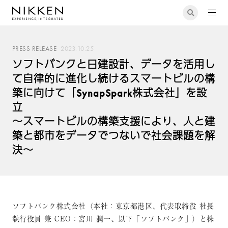
PRESS RELEASE
2023.10.25
ソフトバンクと日建設計、データを活用し
て自律的に進化し続けるスマートビルの構
築に向けて「SynapSpark株式会社」を設
立
～スマートビルの構築支援により、人と建
築と都市をデータでつないで社会課題を解
決～
ソフトバンク株式会社（本社：東京都港区、代表取締役 社長
執行役員 兼 CEO：宮川 潤一、以下「ソフトバンク」）と株