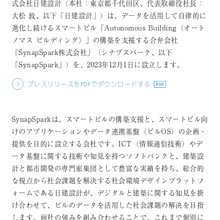
式会社日建設計（本社：東京都千代田区、代表取締役社長：
大松 敦、以下「日建設計」）は、データを活用して自律的に
進化し続けるスマートビル「Autonomous Building（オート
ノマス ビルディング）」の構築を支援する合弁会社
「SynapSpark株式会社」（シナプスパーク、以下
「SynapSpark」）を、2023年12月1日に設立します。
プレスリリースをPDFでダウンロードする
SynapSparkは、スマートビルの構築支援と、スマートビル向
けのアプリケーションやデータ連携基盤（ビルOS）の企画・
提供を目的に設立する会社です。ICT（情報通信技術）やデ
ータ基盤に関する技術や知見を持つソフトバンクと、建築設
計と都市開発の専門家集団として豊富な実績を持ち、総合的
な視点から社会課題を解決する社会環境デザインプラットフ
ォームである日建設計が、デジタルと建築に関する知見を掛
け合わせて、ビルのデータを活用した社会課題の解決を目指
します。両社の強みを組み合わせることで、これまで個別に