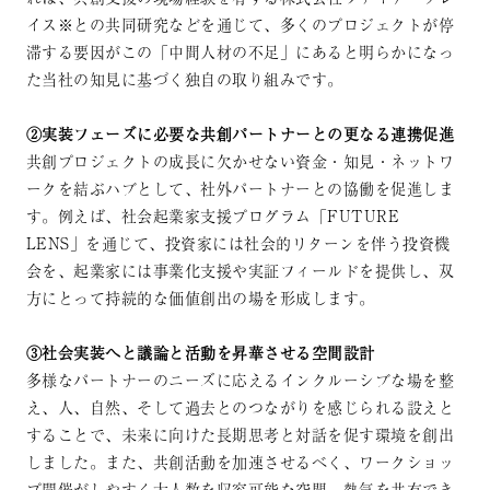
イス※との共同研究などを通じて、多くのプロジェクトが停
滞する要因がこの「中間人材の不足」にあると明らかになっ
た当社の知見に基づく独自の取り組みです。
②実装フェーズに必要な共創パートナーとの更なる連携促進
共創プロジェクトの成長に欠かせない資金・知見・ネットワ
ークを結ぶハブとして、社外パートナーとの協働を促進しま
す。例えば、社会起業家支援プログラム「FUTURE
LENS」を通じて、投資家には社会的リターンを伴う投資機
会を、起業家には事業化支援や実証フィールドを提供し、双
方にとって持続的な価値創出の場を形成します。
③社会実装へと議論と活動を昇華させる空間設計
多様なパートナーのニーズに応えるインクルーシブな場を整
え、人、自然、そして過去とのつながりを感じられる設えと
することで、未来に向けた長期思考と対話を促す環境を創出
しました。また、共創活動を加速させるべく、ワークショッ
プ開催がしやすく大人数を収容可能な空間、熱気を共有でき