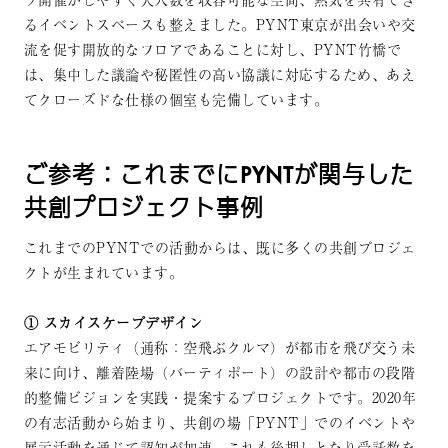
るイベントスペースも整えました。PYNT東京が出会いや交
流を促す開放的なフロアであることに対し、PYNT竹橋で
は、集中した議論や秘匿性の高い協議に対応するため、あえ
てクローズドな仕様の個室も完備しています。
ご参考：これまでにPYNTが関与した
共創プロジェクト事例
これまでのPYNTでの活動からは、既に多くの共創プロジェ
クトが生まれています。
① スカイスケープデザイン
エアモビリティ（通称：空飛ぶクルマ）が都市を飛び交う未
来に向け、離着陸場（バーティポート）の設計や都市の段階
的整備ビジョンを実践・提案するプロジェクトです。2020年
の有志活動から始まり、共創の場「PYNT」でのイベントや
展示活動を通じて認知が加速。これも後押しとなり受託数を