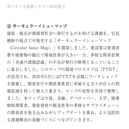
車いすでも移動しやすい床材選び
④ サーキュラーイシューマップ
建築・都市が循環型社会へ移行するのを妨げる課題を、官民
横断の視点で可視化する「サーキュラーイシューマップ
（Circular Issue Map）」を開発しました。建設業は資源消
費や廃棄物の観点で環境負荷が大きい一方、多様な関係者間
の「共通の課題認識」の不足が移行の障壁となっていること
に着目しました。このマップの開発プロセスでは「PYNT」
が活用され、2025年5月にはPYNTを会場にワークショップ
を開催し、関係省庁や関係事業者に所属する方々が自らの問
題意識を持って個人で集まり、マップの原型を共同で整理し
ました。本マップは今後、金融、デベロッパー、大学、廃棄
物処理業者、建築資材の製造者等の多様なサプライチェーン
の関係者を巻き込みながらアップデートを重ね、より包括的
な課題解決の基盤づくりにつなげていきます。