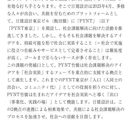
有効な打ち手となります。そこで日建設計は2023年4月、多様
な人々が出会い、共創を育むためのプラットフォームとし
て、日建設計東京ビル（飯田橋）に「PYNT」（以下
「PYNT東京」）を開設し、社会課題解決に向けた活動を推
進してきました。しかし、そもそも社会課題を解決するアイ
デアを、持続可能な形で社会に実装すること（＝社会で実施
に役立つ仕組みやサービスとして定着させること）は難易度
が高く、ゴールまで至らないケースが多く存在します。
この課題の突破口として、PYNT竹橋は社会課題解決のアイ
デアを「社会実装」するフェーズを重点的に支援する拠点と
して誕生します。これまでのPYNT東京が「入口（人同士の
出会い、コミュニティ化）」としての役割を担うのに対し、
PYNT竹橋は生まれたアイデアを社会実装へと導く「出口
（事業化、実践の場）」として機能します。日建設計は、こ
の2拠点の連携による相乗効果で、共創による社会課題解決の
プロセスを加速させ、社会への貢献を目指します。