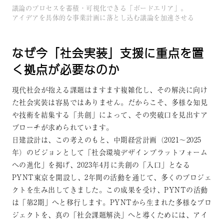
議論のプロセスを蓄積・可視化できる「ボードエリア」。
アイデアを具体的な事業計画に落とし込む議論を加速させる
なぜ今「社会実装」支援に重点を置
く拠点が必要なのか
現代社会が抱える課題はますます複雑化し、その解決に向け
た社会実装は容易ではありません。だからこそ、多様な知見
や技術を結集する「共創」によって、その突破口を見出すア
プローチが求められています。
日建設計は、この考えのもと、中期経営計画（2021～2025
年）のビジョンとして「社会環境デザインプラットフォーム
への進化」を掲げ、2023年4月に共創の「入口」となる
PYNT東京を開設し、2年間の活動を通じて、多くのプロジェ
クトを生み出してきました。この成果を受け、PYNTの活動
は「第2期」へと移行します。PYNTから生まれた多様なプロ
ジェクトを、真の「社会課題解決」へと導くためには、アイ