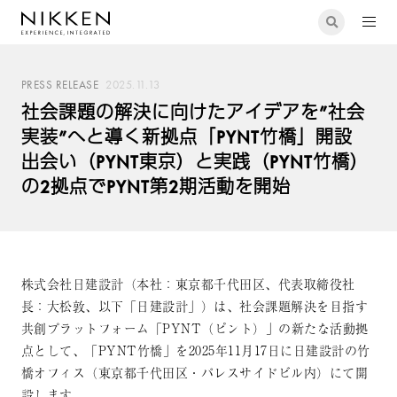
PRESS RELEASE
2025.11.13
社会課題の解決に向けたアイデアを”社会
実装”へと導く新拠点「PYNT竹橋」開設
出会い（PYNT東京）と実践（PYNT竹橋）
の2拠点でPYNT第2期活動を開始
株式会社日建設計（本社：東京都千代田区、代表取締役社
長：大松敦、以下「日建設計」）は、社会課題解決を目指す
共創プラットフォーム「PYNT（ピント）」の新たな活動拠
点として、「PYNT竹橋」を2025年11月17日に日建設計の竹
橋オフィス（東京都千代田区・パレスサイドビル内）にて開
設します。