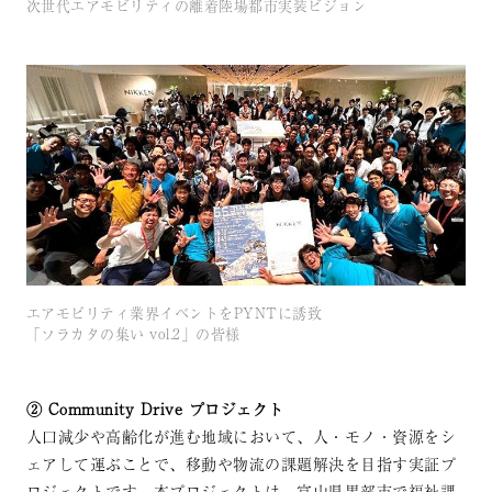
次世代エアモビリティの離着陸場都市実装ビジョン
エアモビリティ業界イベントをPYNTに誘致
「ソラカタの集い vol.2」の皆様
② Community Drive プロジェクト
人口減少や高齢化が進む地域において、人・モノ・資源をシ
ェアして運ぶことで、移動や物流の課題解決を目指す実証プ
ロジェクトです。本プロジェクトは、富山県黒部市で福祉課