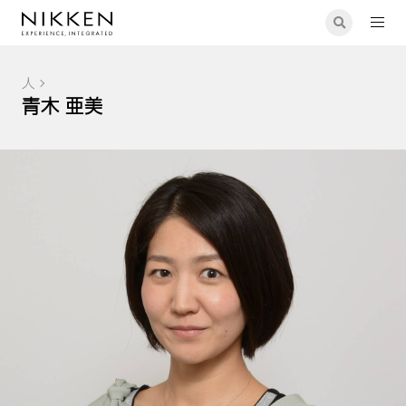
人
青木 亜美