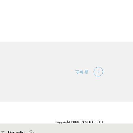
寺島 聡
Copyright NIKKEN SEKKEI LTD
Our policy
.
ます。