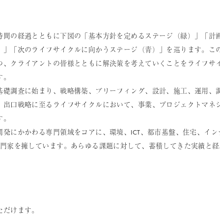
時間の経過とともに下図の「基本方針を定めるステージ（緑）」「計
）」「次のライフサイクルに向かうステージ（青）」を巡ります。こ
つ、クライアントの皆様とともに解決策を考えていくことをライフサ
す。
基礎調査に始まり、戦略構築、ブリーフィング、設計、施工、運用、
・出口戦略に至るライフサイクルにおいて、事業、プロジェクトマネ
す。
発にかかわる専門領域をコアに、環境、ICT、都市基盤、住宅、イン
専門家を擁しています。あらゆる課題に対して、蓄積してきた実績と経
ただけます。