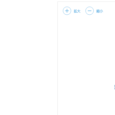
拡大
縮小