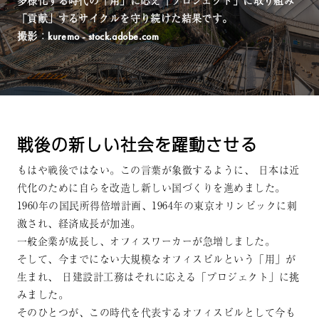
多様化する時代の「用」に応え「プロジェクト」に取り組み
「貢献」するサイクルを守り続けた結果です。
撮影：kuremo - stock.adobe.com
戦後の新しい社会を躍動させる
もはや戦後ではない。この言葉が象徴するように、
日本は近
代化のために自らを改造し新しい国づくりを進めました。
1960年の国⺠所得倍増計画、1964年の東京オリンピックに刺
激され、経済成長が加速。
一般企業が成長し、オフィスワーカーが急増しました。
そして、今までにない大規模なオフィスビルという「用」が
生まれ、
日建設計工務はそれに応える「プロジェクト」に挑
みました。
そのひとつが、この時代を代表するオフィスビルとして今も