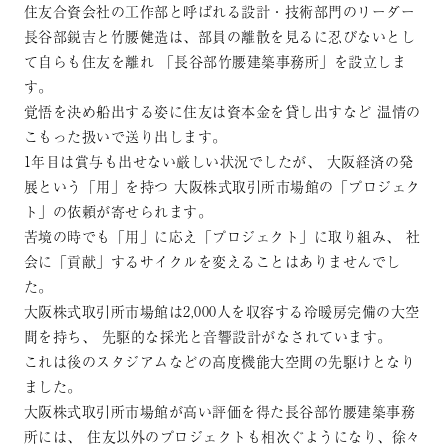
住友合資会社の工作部と呼ばれる設計・技術部門のリーダー
長谷部鋭吉と竹腰健造は、部員の離散を見るに忍びないとし
て自らも住友を離れ
「長谷部竹腰建築事務所」を設立しま
す。
覚悟を決め船出する姿に住友は資本金を貸し出すなど
温情の
こもった扱いで送り出します。
1年目は賞与も出せない厳しい状況でしたが、
大阪経済の発
展という「用」を持つ
大阪株式取引所市場館の「プロジェク
ト」の依頼が寄せられます。
苦境の時でも「用」に応え「プロジェクト」に取り組み、
社
会に「貢献」するサイクルを変えることはありませんでし
た。
大阪株式取引所市場館は2,000人を収容する冷暖房完備の大空
間を持ち、
先駆的な採光と音響設計がなされています。
これは後のスタジアムなどの高度機能大空間の先駆けとなり
ました。
大阪株式取引所市場館が高い評価を得た長谷部竹腰建築事務
所には、
住友以外のプロジェクトも相次ぐようになり、徐々