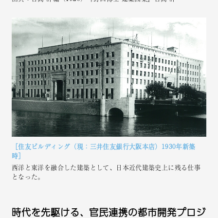
［住友ビルディング（現：三井住友銀⾏⼤阪本店）1930年新築
時］
⻄洋と東洋を融合した建築として、⽇本近代建築史上に残る仕事
となった。
時代を先駆ける、官⺠連携の都市開発プロジ