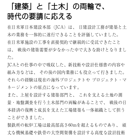
「建築」と「⼟⽊」の両輪で、
時代の要請に応える
在日米軍日本建設本部（JCA）は、
日建設計工務が建築と土
木の業務を一体的に遂行できることを評価していました。
在日米軍施設の工事を直接契約で継続的に受託できたこと
は、
戦後の建築需要が少なかった中で大きな助けとなりまし
た。
JCAとの仕事の中で吸収した、新技術や設計仕様書の内容や
組み方などは、
その後の国内業務にも役立って行きました。
それらの経験は現在の海外プロジェクトや
プロジェクト・マ
ネージメントの原点になっています。
また、上屋を設計する建築部門と、
これを支える土地の測
量・地盤調査を行う土木部門の両輪があることで、
戦後の日
本経済の復興と成長を支えた工場建築も一体組織として担う
ことができました。
製鉄所の転炉工場は最高部高さ60mを超えるものであり、
頑
丈な機械基礎や鉄骨の大空間架構を設計する高度な設計技術