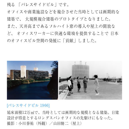
残る
「パレスサイドビル」です。
オフィスや商業施設などを複合させた当時としては画期的な
建築で、
大規模複合建築のプロトタイプとなりました。
また、天井高まであるフルハイト窓の導入や屋上の開放な
ど、
オフィスワーカーに快適な環境を提供することで
日本
のオフィスビル空間の発展に「貢献」しました。
[パレスサイドビル 1966]
延床⾯積12万㎡で、当時としては画期的な規模となる建築。⽇建
設計が得意とするロングスパンオフィスの先駆けにもなった。
撮影：小川泰祐（外観）／山田脩二（屋上）