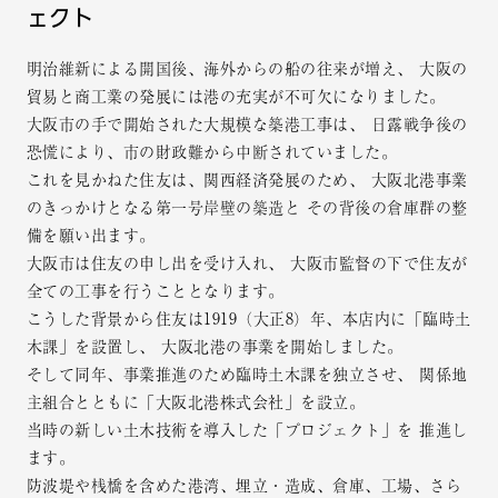
ェクト
明治維新による開国後、海外からの船の往来が増え、
大阪の
貿易と商工業の発展には港の充実が不可欠になりました。
大阪市の手で開始された大規模な築港工事は、
日露戦争後の
恐慌により、市の財政難から中断されていました。
これを見かねた住友は、関西経済発展のため、
大阪北港事業
のきっかけとなる第一号岸壁の築造と
その背後の倉庫群の整
備を願い出ます。
大阪市は住友の申し出を受け入れ、
大阪市監督の下で住友が
全ての工事を行うこととなります。
こうした背景から住友は1919（大正8）年、本店内に「臨時土
木課」を設置し、
大阪北港の事業を開始しました。
そして同年、事業推進のため臨時土木課を独立させ、
関係地
主組合とともに「大阪北港株式会社」を設立。
当時の新しい土木技術を導入した「プロジェクト」を
推進し
ます。
防波堤や桟橋を含めた港湾、埋立・造成、倉庫、工場、さら