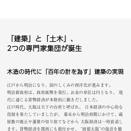
「建築」と「⼟⽊」、
2つの専⾨家集団が誕⽣
⽊造の時代に「百年の計を為す」建築の実現
江戸から明治になり、国のしくみの西洋化が進みます。
明治新政府は、政府紙幣を発行。お金の単位は円となり、
現
代に通じる貨幣経済が本格的に動きだしました。
江戸時代、大阪は天下の台所と呼ばれ、
日本経済の中心的な
役割を果たしていましたが、
幕末から明治初期にかけて、蔵
屋敷の廃止や藩債の切り捨てなどから
大阪経済は一時衰退し
ます。貨幣経済を関西にも根付かせ、
“商都大阪”の復活を願