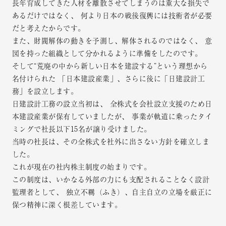
長年育成してきた人材を離散させてしまうのは重大な損失で
あるだけではなく、
何より日本の戦後復興には技術者が必要
だと考えたからです。
また、財閥解体の動きを予測し、解体されるのではなく、
意
図を持った組織として分かれるように準備をしたのです。
そして“荒廃の中から新しい日本を建設する”という理想から
名付けられた
「日本建設産業」、さらに後に「日建設計工
務」を設立します。
日建設計工務の設立当初は、
全株式を会社設立支援のため日
本建設産業が保有していましたが、
事業が軌道に乗ったタイ
ミングで社長以下15名が譲り受けました。
当時の社長は、その全株式を社外に出さない方針を確立しま
した。
これが現在の社内株主制度の始まりです。
この制度は、いかなる外部の力にも支配されることなく設計
監理者として、
独立不羈（ふき）、自主自立の立場を厳正に
保つ精神に深く根差しています。