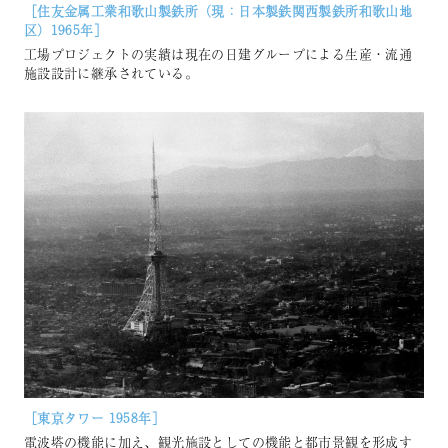
［住友⾦属⼯業和歌⼭製鉄所（現：日本製鉄関西製鉄所和歌山地
区）1965年］
工場プロジェクトの実績は現在の日建グループによる生産・流通
施設設計に継承されている。
［東京タワー 1958年］
電波塔の機能に加え、観光施設としての機能と都市景観を形成す