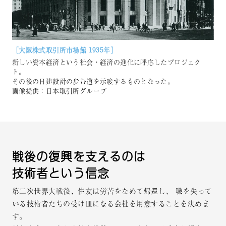
［⼤阪株式取引所市場館 1935年］
新しい資本経済という社会・経済の進化に呼応したプロジェク
ト。
その後の⽇建設計の歩む道を⽰唆するものとなった。
画像提供：日本取引所グループ
戦後の復興を⽀えるのは
技術者という信念
第二次世界大戦後、住友は労苦をなめて帰還し、
職を失って
いる技術者たちの受け皿になる会社を用意することを決めま
す。