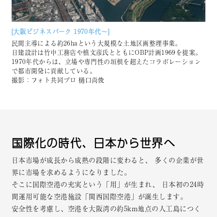
[⼤阪ビジネスパーク 1970年代～]
民間主導による約26haという大規模な土地区画整理事業。
日建設計は竹中工務店や槙文彦氏とともにOBP計画1969を提案。
1970年代からは、立場や専門性の垣根を超えたコラボレーション
で都市開発に貢献している。
撮影：フォト共同プロ 樋口尚俊
国際化の時代、日本から世界へ
日本市場が成長から成熟の段階に変わると、
多くの企業が世
界に市場を求めるようになりました。
そこに国際空港の充実という「用」が生まれ、
日本初の24時
間運用可能な空港施設「関西国際空港」が誕生します。
安全性を考慮し、空港を大阪湾の約5km地点の人工島につく