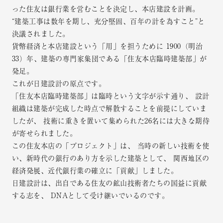
った住友は銀行業を営むことを決定し、本店建設を計画。
“建築工事は数年を期し、充分堅固、百年の計を為すこと”と
決議されました。
貨幣経済と本店建設という「用」を担うために
1900（明治
33）年、建築の専門家集団である「住友本店臨時建築部」が
発足。
これが日建設計の原点です。
「住友本店臨時建築部」は臨時という文字が示す通り、
設計
組織は建築が完成した時点で解散することを前提にしていま
したが、
技術に重きを置いて集められた26名には大きな期待
が寄せられました。
この住友本店の「プロジェクト」は、
当時の新しい技術を使
い、新時代の銀行のあり方を示した建築として、
関西地区の
経済発展、近代銀行業の確立に「貢献」しました。
日建設計は、出自である住友の鉱山技術者たちの国益に貢献
する志を、
DNAとして受け継いでいるのです。