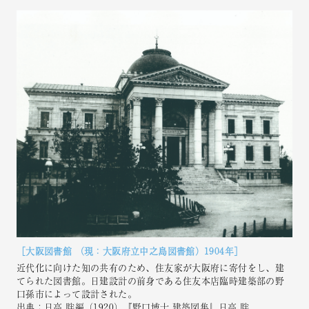
［大阪図書館 （現：大阪府立中之島図書館）1904年］
近代化に向けた知の共有のため、住友家が大阪府に寄付をし、建
てられた図書館。日建設計の前身である住友本店臨時建築部の野
口孫市によって設計された。
出典：日高 胖編（1920）『野口博士 建築図集』日高 胖