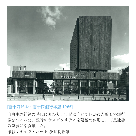
[百⼗四ビル・百⼗四銀⾏本店 1966]
⾃由主義経済の時代に変わり、市⺠に向けて開かれた新しい銀⾏
像をつくった。銀行のホスピタリティを建築で体現し、市民社会
の発展にも貢献した。
撮影：タイラ・ホート 多比良敏雄