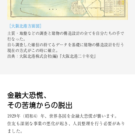
［⼤阪北港⽅⾯図］
⼟質・地盤などの調査と建物の構造設計の全てを⾃分たちの⼿で
⾏なった。
⾃ら調査した確信の持てるデータを基礎に建物の構造設計を⾏う
現在の⽅式がこの時に確⽴。
出典：大阪北港株式会社(編)『大阪北港二十年史』
⾦融⼤恐慌、
その苦境からの脱出
1929年（昭和4）年、世界各国を金融大恐慌が襲います。
住友も深刻な事業の悪化が起き、人員整理を行う必要があり
ました。