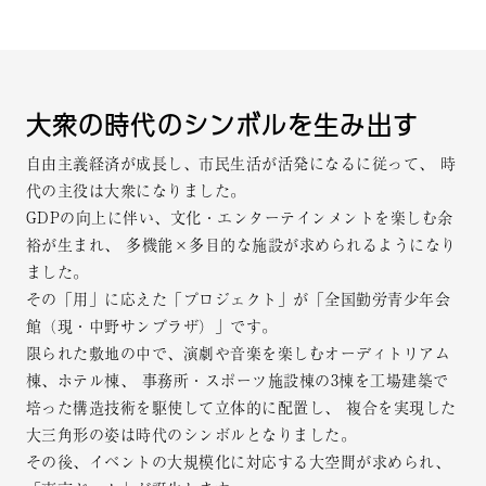
大衆の時代のシンボルを生み出す
自由主義経済が成長し、市民生活が活発になるに従って、
時
代の主役は大衆になりました。
GDPの向上に伴い、文化・エンターテインメントを楽しむ余
裕が生まれ、
多機能×多目的な施設が求められるようになり
ました。
その「用」に応えた「プロジェクト」が「全国勤労青少年会
館（現・中野サンプラザ）」です。
限られた敷地の中で、演劇や音楽を楽しむオーディトリアム
棟、ホテル棟、
事務所・スポーツ施設棟の3棟を工場建築で
培った構造技術を駆使して立体的に配置し、
複合を実現した
大三角形の姿は時代のシンボルとなりました。
その後、イベントの大規模化に対応する大空間が求められ、