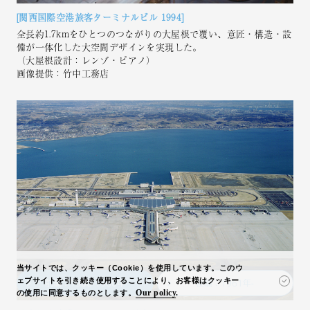
[関⻄国際空港旅客ターミナルビル 1994]
全⻑約1.7kmをひとつのつながりの⼤屋根で覆い、意匠・構造・設
備が⼀体化した⼤空間デザインを実現した。
（大屋根設計：レンゾ・ピアノ）
画像提供：竹中工務店
当サイトでは、クッキー（Cookie）を使用しています。このウ
ェブサイトを引き続き使用することにより、お客様はクッキー
前編：1900-1960年
後編：1961年-
Our policy
.
の使用に同意するものとします。