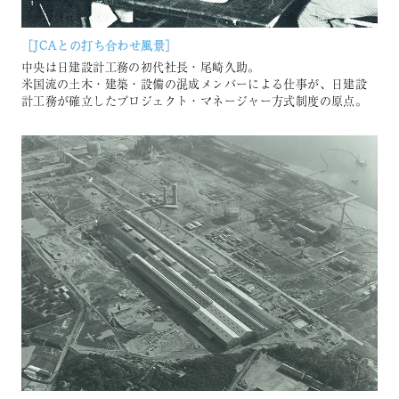
［JCAとの打ち合わせ⾵景］
中央は⽇建設計⼯務の初代社⻑・尾崎久助。
⽶国流の⼟⽊・建築・設備の混成メンバーによる仕事が、⽇建設
計⼯務が確⽴したプロジェクト・マネージャー⽅式制度の原点。