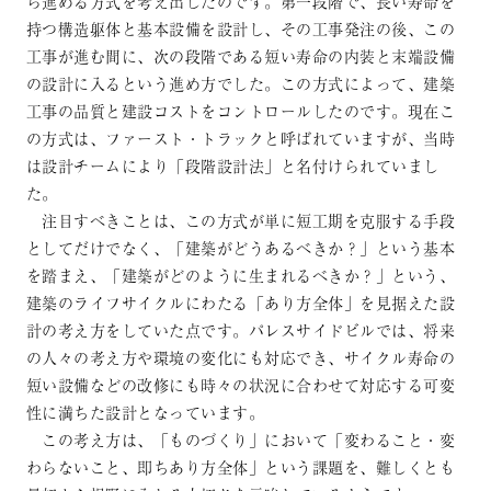
ら進める方式を考え出したのです。第一段階で、長い寿命を
持つ構造躯体と基本設備を設計し、その工事発注の後、この
工事が進む間に、次の段階である短い寿命の内装と末端設備
の設計に入るという進め方でした。この方式によって、建築
工事の品質と建設コストをコントロールしたのです。現在こ
の方式は、ファースト・トラックと呼ばれていますが、当時
は設計チームにより「段階設計法」と名付けられていまし
た。
注目すべきことは、この方式が単に短工期を克服する手段
としてだけでなく、「建築がどうあるべきか？」という基本
を踏まえ、「建築がどのように生まれるべきか？」という、
建築のライフサイクルにわたる「あり方全体」を見据えた設
計の考え方をしていた点です。パレスサイドビルでは、将来
の人々の考え方や環境の変化にも対応でき、サイクル寿命の
短い設備などの改修にも時々の状況に合わせて対応する可変
性に満ちた設計となっています。
この考え方は、「ものづくり」において「変わること・変
わらないこと、即ちあり方全体」という課題を、難しくとも