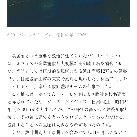
6-10 パレスサイドビル 昭和41年（1966）
皇居前という重要な敷地に建てられたパレスサイドビル
は、オフィスや商業施設と大規模新聞印刷工場を複合させ
た、当時としては画期的な規模となる延床面積12万㎡の建築
です。日建設計工務の東京で頭角を現わした、林昌二（はや
し・しょうじ）率いる設計監理チームの仕事でした。
この地には、かつてA・レーモンドにより設計され名建築
と称されていたリーダーズ・ダイジェスト社屋(竣工：昭和24
年（1949）)がありましたが、この評判の高かった建築を取り
壊し、その跡に建てるというプロジェクトであっただけに、
設計することへの重圧は大きなものがあったのです。
また、設計期間と工事期間を合わせても33ヶ月しかないと