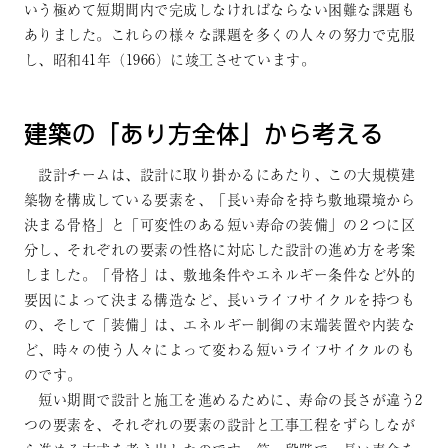
いう極めて短期間内で完成しなければならない困難な課題も
ありました。これらの様々な課題を多くの人々の努力で克服
し、昭和41年（1966）に竣工させています。
建築の「あり方全体」から考える
設計チームは、設計に取り掛かるにあたり、この大規模建
築物を構成している要素を、「長い寿命を持ち敷地環境から
決まる骨格」と「可変性のある短い寿命の装備」の２つに区
分し、それぞれの要素の性格に対応した設計の進め方を考案
しました。「骨格」は、敷地条件やエネルギー条件など外的
要因によって決まる構造など、長いライフサイクルを持つも
の、そして「装備」は、エネルギー制御の末端装置や内装な
ど、時々の使う人々によって変わる短いライフサイクルのも
のです。
短い期間で設計と施工を進めるために、寿命の長さが違う2
つの要素を、それぞれの要素の設計と工事工程をずらしなが