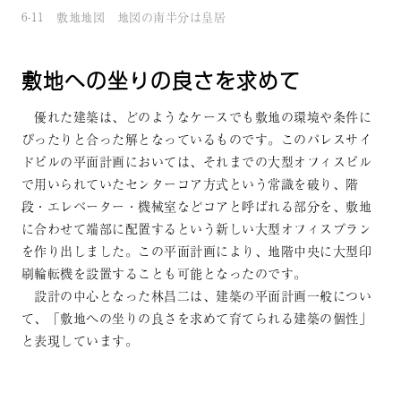
6-11 敷地地図 地図の南半分は皇居
敷地への坐りの良さを求めて
優れた建築は、どのようなケースでも敷地の環境や条件に
ぴったりと合った解となっているものです。このパレスサイ
ドビルの平面計画においては、それまでの大型オフィスビル
で用いられていたセンターコア方式という常識を破り、階
段・エレベーター・機械室などコアと呼ばれる部分を、敷地
に合わせて端部に配置するという新しい大型オフィスプラン
を作り出しました。この平面計画により、地階中央に大型印
刷輪転機を設置することも可能となったのです。
設計の中心となった林昌二は、建築の平面計画一般につい
て、「敷地への坐りの良さを求めて育てられる建築の個性」
と表現しています。