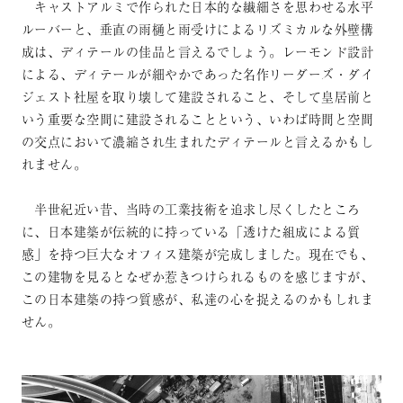
キャストアルミで作られた日本的な繊細さを思わせる水平
ルーバーと、垂直の雨樋と雨受けによるリズミカルな外壁構
成は、ディテールの佳品と言えるでしょう。レーモンド設計
による、ディテールが細やかであった名作リーダーズ・ダイ
ジェスト社屋を取り壊して建設されること、そして皇居前と
いう重要な空間に建設されることという、いわば時間と空間
の交点において濃縮され生まれたディテールと言えるかもし
れません。
半世紀近い昔、当時の工業技術を追求し尽くしたところ
に、日本建築が伝統的に持っている「透けた組成による質
感」を持つ巨大なオフィス建築が完成しました。現在でも、
この建物を見るとなぜか惹きつけられるものを感じますが、
この日本建築の持つ質感が、私達の心を捉えるのかもしれま
せん。