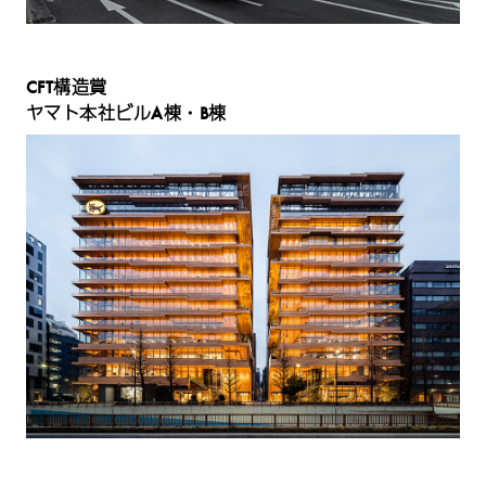
CFT構造賞
ヤマト本社ビルA棟・B棟