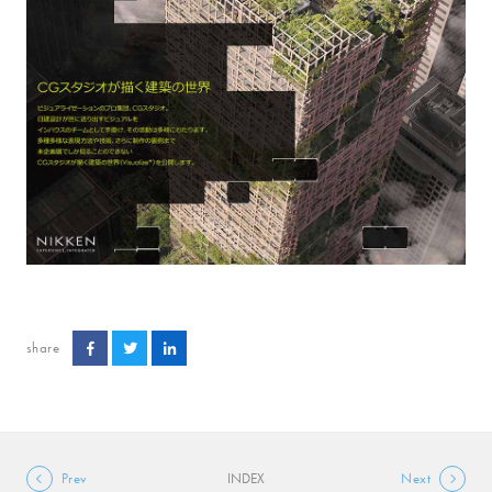
share
Prev
INDEX
Next