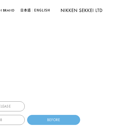
日本語
ENGLISH
N BRAND
ELEASE
18
BEFORE