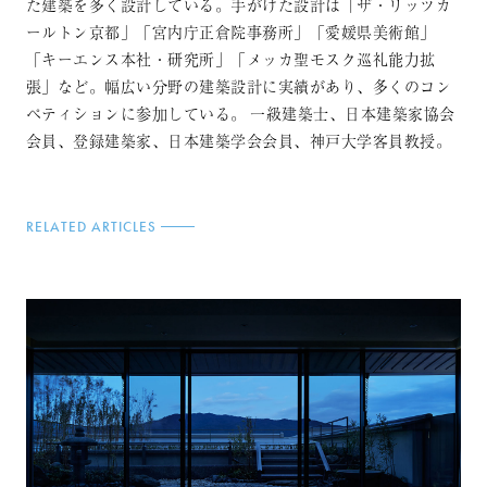
た建築を多く設計している。手がけた設計は「ザ・リッツカ
ールトン京都」「宮内庁正倉院事務所」「愛媛県美術館」
「キーエンス本社・研究所」「メッカ聖モスク巡礼能力拡
張」など。幅広い分野の建築設計に実績があり、多くのコン
ペティションに参加している。 一級建築士、日本建築家協会
会員、登録建築家、日本建築学会会員、神戸大学客員教授。
RELATED ARTICLES