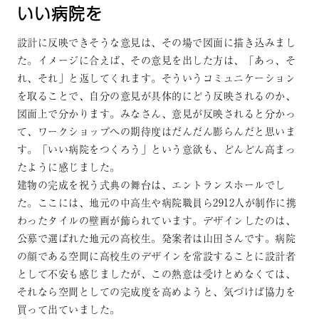
いい病院を
設計に反映できそうな意見は、その場で図面に描き込みまし
た。イメージに合えば、その意見を出した方は、「あっ、そ
れ、それ」と返してくれます。そういうコミュニケーション
を取ることで、自分の意見が具体的にどう反映されるのか、
図面上で分かります。みなさん、意見が反映されると分かっ
て、ワークショップへの期待度はだんだん膨らんだと思いま
す。「いい病院をつくろう」という意欲も、どんどん高まっ
たように感じました。
建物の完成を祝う式典の舞台は、エントランスホールでし
た。ここには、地元の中高生や病院職員ら2912人が制作に携
わったタイルの壁画が飾られています。デザインしたのは、
公募で選ばれた地元の高校生。発案者は山田さんです。病院
の顔である空間に高校生のデザインを常設することに設計者
として不安も感じましたが、この熱意は受けとめなくては、
それなら空間としての完成度を高めようと、気づけば協力を
買って出ていました。