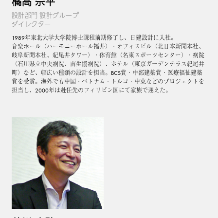
橘髙 宗平
設計部門 設計グループ
ダイレクター
1989年東北大学大学院博士課程前期修了し、日建設計に入社。
音楽ホール（ハーモニーホール福井）・オフィスビル（北日本新聞本社、
岐阜新聞本社、紀尾井タワー）・体育館（名東スポーツセンター）・病院
（石川県立中央病院、南生協病院）、ホテル（東京ガーデンテラス紀尾井
町）など、幅広い種類の設計を担当。BCS賞・中部建築賞・医療福祉建築
賞を受賞。海外でも中国・ベトナム・トルコ・中東などのプロジェクトを
担当し、2000年は赴任先のフィリピン国にて家族で迎えた。