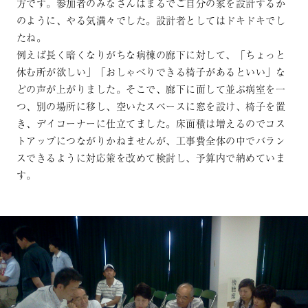
方です。参加者のみなさんはまるでご自分の家を設計するか
のように、やる気満々でした。設計者としてはドキドキでし
たね。
例えば長く暗くなりがちな病棟の廊下に対して、「ちょっと
休む所が欲しい」「おしゃべりできる椅子があるといい」な
どの声が上がりました。そこで、廊下に面して並ぶ病室を一
つ、別の場所に移し、空いたスペースに窓を設け、椅子を置
き、デイコーナーに仕立てました。床面積は増えるのでコス
トアップにつながりかねませんが、工事費全体の中でバラン
スできるように対応策を改めて検討し、予算内で納めていま
す。