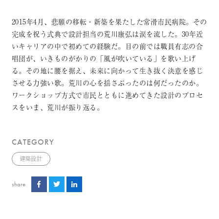
2015年4月、悲願の移転・新築を果たした常滑市民病院。その
完成を祝う式典で設計担当の荒川康弘は涙を流した。30年近
いキャリアの中で初めての経験だ。目の前では職員有志の合
唱団が、いきものがかりの「風が吹いている」を歌い上げ
る。その地に腰を据え、未来に向かって生き抜く決意を感じ
させる力強い歌。荒川の心を揺さぶったのは何だったのか。
ワークショップ方式で市民とともに進めてきた設計のプロセ
スをいま、荒川が振り返る。
CATEGORY
建築設計
share