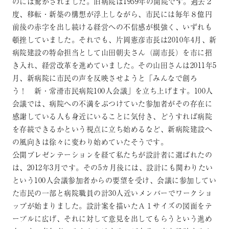
のには驚かされました。旧病院は1959年の開院です。過去２
度、移転・新築の構想が浮上しながら、市民には毎年８億円
前後の赤字を出し続ける経営への不信感が根強く、いずれも
頓挫していました。それでも、片岡憲彦市長は2010年4月、新
病院建設の特命担当として山田朝夫さん（副市長）を市に招
き入れ、経営改革を進めていました。その山田さんは2011年5
月、新病院に市民の声を反映させようと「みんなで創ろ
う！ 新・常滑市民病院100人会議」を立ち上げます。100人
会議では、病院への不満をぶつけていた参加者がその存在に
感謝している人も身近にいることに気付き、どうすれば病院
を存続できるかという視点に立ち始めるなど、新病院建設へ
の風向きは徐々に変わり始めていたそうです。
公開プレゼンテーションを経て私たちが設計者に選ばれたの
は、2012年3月です。その5カ月後には、設計にも関わりたい
という100人会議参加者からの要望を受け、会議に参加してい
た市民の一部と病院職員の計30人近いメンバーでワークショ
ップが始まりました。設計案を描いたＡ１サイズの図面をテ
ーブルに広げ、それに対して意見を出してもらうという進め