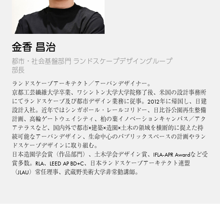
金香 昌治
都市・社会基盤部門 ランドスケープデザイングループ
部長
ランドスケープアーキテクト／アーバンデザイナー。
京都工芸繊維大学卒業、ワシントン大学大学院修了後、米国の設計事務所
にてランドスケープ及び都市デザイン業務に従事。2012年に帰国し、日建
設計入社。近年ではシンガポール・レールコリドー、日比谷公園再生整備
計画、高輪ゲートウェイシティ、柏の葉イノベーションキャンパス／アク
アテラスなど、国内外で都市×建築×造園×土木の領域を横断的に捉えた持
続可能なアーバンデザイン、生命中心のパブリックスペースの計画やラン
ドスケープデザインに取り組む。
日本造園学会賞（作品部門）、土木学会デザイン賞、IFLA-APR Awardなど受
賞多数。RLA、LEED AP BD+C、日本ランドスケープアーキテクト連盟
（JLAU）常任理事、武蔵野美術大学非常勤講師。