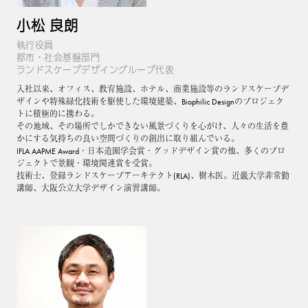
小松 良朗
執行役員
都市・社会基盤部門
ランドスケープデザイングループ代表
入社以来、オフィス、教育施設、ホテル、商業施設等のランドスケープデ
ザインや特殊緑化技術を駆使した環境建築、Biophilic Designのプロジェク
トに積極的に携わる。
その地域、その場所でしかできない風景づくりを心がけ、人々の生活を豊
かにする気持ちの良い空間づくりの創出に取り組んでいる。
IFLA AAPME Award・日本造園学会賞・グッドデザイン賞の他、多くのプロ
ジェクトで景観・環境関連賞を受賞。
技術士、登録ランドスケープアーキテクト(RLA)、樹木医。近畿大学非常勤
講師、大阪公立大学デザイン演習講師。