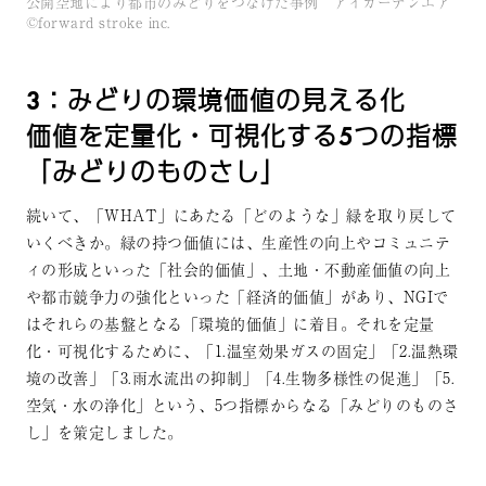
公開空地により都市のみどりをつなげた事例 アイガーデンエア
©forward stroke inc.
3：みどりの環境価値の見える化
価値を定量化・可視化する5つの指標
「みどりのものさし」
続いて、「WHAT」にあたる「どのような」緑を取り戻して
いくべきか。緑の持つ価値には、生産性の向上やコミュニテ
ィの形成といった「社会的価値」、土地・不動産価値の向上
や都市競争力の強化といった「経済的価値」があり、NGIで
はそれらの基盤となる「環境的価値」に着目。それを定量
化・可視化するために、「1.温室効果ガスの固定」「2.温熱環
境の改善」「3.雨水流出の抑制」「4.生物多様性の促進」「5.
空気・水の浄化」という、5つ指標からなる「みどりのものさ
し」を策定しました。