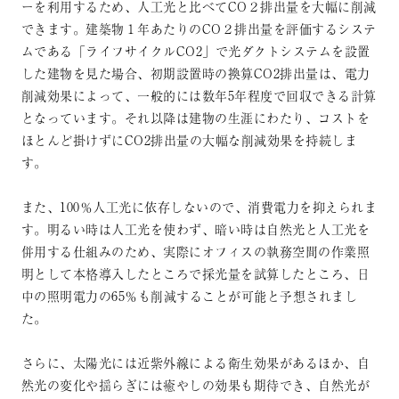
ーを利用するため、人工光と比べてCO２排出量を大幅に削減
できます。建築物１年あたりのCO２排出量を評価するシステ
ムである「ライフサイクルCO2」で光ダクトシステムを設置
した建物を見た場合、初期設置時の換算CO2排出量は、電力
削減効果によって、一般的には数年5年程度で回収できる計算
となっています。それ以降は建物の生涯にわたり、コストを
ほとんど掛けずにCO2排出量の大幅な削減効果を持続しま
す。
また、100％人工光に依存しないので、消費電力を抑えられま
す。明るい時は人工光を使わず、暗い時は自然光と人工光を
併用する仕組みのため、実際にオフィスの執務空間の作業照
明として本格導入したところで採光量を試算したところ、日
中の照明電力の65％も削減することが可能と予想されまし
た。
さらに、太陽光には近紫外線による衛生効果があるほか、自
然光の変化や揺らぎには癒やしの効果も期待でき、自然光が