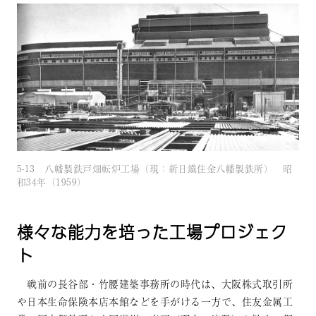
5-13 八幡製鉄戸畑転炉工場（現：新日鐵住金八幡製鉄所） 昭
和34年（1959）
様々な能力を培った工場プロジェク
ト
戦前の長谷部・竹腰建築事務所の時代は、大阪株式取引所
や日本生命保険本店本館などを手がける一方で、住友金属工