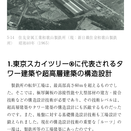
5-14 住友金属工業和歌山製鉄所（現：新日鐵住金和歌山製鉄
所） 昭和40年（1965）
1.東京スカイツリー®に代表されるタ
ワー建築や超高層建築の構造設計
製鉄所の転炉工場は、最高部高さ60ｍを超えるものでし
た。そこでは、極厚鋼板の溶接性能や大型部材の建方・接合
技術などの構造設計技術が必要であり、その技術レベルは、
超高層建築やタワー建築の構造設計にも匹敵するものだった
のです。また、地盤に対する基礎構造設計技術も工場設計で
鍛えられました。現在の構造設計技術の重要な「ルーツ」の
一端は、製鉄所等の工場建築にあったのです。