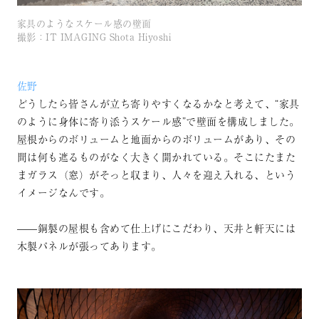
家具のようなスケール感の壁面
撮影：IT IMAGING Shota Hiyoshi
佐野
どうしたら皆さんが立ち寄りやすくなるかなと考えて、“家具
のように身体に寄り添うスケール感”で壁面を構成しました。
屋根からのボリュームと地面からのボリュームがあり、その
間は何も遮るものがなく大きく開かれている。そこにたまた
まガラス（窓）がそっと収まり、人々を迎え入れる、という
イメージなんです。
——銅製の屋根も含めて仕上げにこだわり、天井と軒天には
木製パネルが張ってあります。