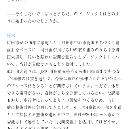
——そうした中で「はっとまちだ」のプロジェクトはどのよ
うに始まったのでしょうか。
鈴木
町田市が2016年に策定した「町田市中心市街地まちづくり計
画」をベースに、同計画が掲げる10の取り組みのうち「原町
田大通り 憩いと賑わい空間を創造するプロジェクト」につ
いて、当社が貢献できることを検討しました。
原町田大通りは、JR町田駅前交差点から町田街道までをつな
ぐ4車線の目抜き通りで、今後は道路が延伸され芹ヶ谷公園へ
のアクセス路となることが期待されています。一方で、休憩
できる場所がない、道路がまちを分断しているといった課題
もあり、歩行者にとってよりよい環境をつくるため、市と一
緒に整備計画に参画してきました。そして4車線の一部を歩道
として拡幅する整備を進める中で、当社が2018年から市から
委託されて運営していた「民間交番」を活用してはどうか、
というアイデアを提案したのです。