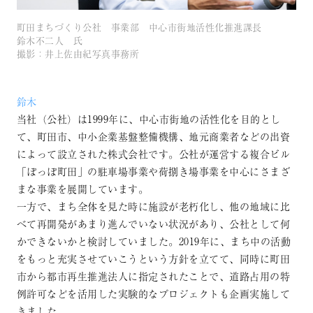
町田まちづくり公社 事業部 中心市街地活性化推進課長
鈴木不二人 氏
撮影：井上佐由紀写真事務所
鈴木
当社（公社）は1999年に、中心市街地の活性化を目的とし
て、町田市、中小企業基盤整備機構、地元商業者などの出資
によって設立された株式会社です。公社が運営する複合ビル
「ぽっぽ町田」の駐車場事業や荷捌き場事業を中心にさまざ
まな事業を展開しています。
一方で、まち全体を見た時に施設が老朽化し、他の地域に比
べて再開発があまり進んでいない状況があり、公社として何
かできないかと検討していました。2019年に、まち中の活動
をもっと充実させていこうという方針を立てて、同時に町田
市から都市再生推進法人に指定されたことで、道路占用の特
例許可などを活用した実験的なプロジェクトも企画実施して
きました。