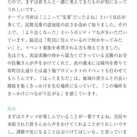
たので、まずは皆さんと一緒に考えてきたものが形になって
うれしいです。
オープン当初は「ここって“交番”だったよね」という反応が
多くて、民間交番の認知度の高さを改めて知りました。その
上で、「より良くなった」というポジティブな声をいただい
ています。最近は「町田に住んでいるので何かやってみた
い」と、イベント参加を希望される方も増えてきました。
先ほども、実証実験の時から協力くださっている近隣のお寺
の住職さんが声をかけてくれて。次の週末には境内を借りて
原町田大通りとは違う他プロジェクトのイベントも行わせて
もらうんです。「はっとまちだ」は、地域の皆さんとの良い
関係を築くきっかけを生む場所になっていて、「この場所を
きっかけにつながり広がる」を感じています。
鈴木
まずはスタッフが楽しんでいることが一番ですよね。市民や
来街された皆さんから声をかけてくれることがうれしいです
し、課題や気になることはぶつけてほしいな、と思っていま