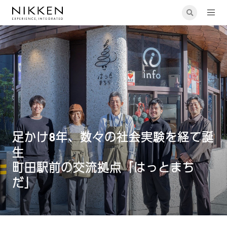
足かけ8年、数々の社会実験を経て誕生 町田駅前の交流拠点「は
っとまちだ」
足かけ8年、数々の社会実験を経て誕
生
町田駅前の交流拠点「はっとまち
だ」