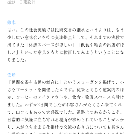
撮影：日建設計
鈴木
はい。この社会実験では民間交番の継承というよりは、もう
少し広い意味合いを持つ交流拠点として、それまでの実験で
出てきた「休憩スペースがほしい」「飲食や雑貨の出店がほ
しい」といった意見をもとに検証してみようということにな
りました。
佐野
「民間交番を市民の舞台に」というスローガンを掲げて、小
さなマーケットを開催したんです。従来と同じく道案内のほ
か、コーヒーのテイクアウトや、飲食・物販スペースも設け
ました。わずか2日間でしたがお客さんがたくさん来てくれ
て、口コミもあって大盛況でした。道路上であるからこそ、
日常的に気軽に立ち寄れる場所が求められていることがわか
り、人が立ち止まる仕掛けや交流のあり方についても皆さん