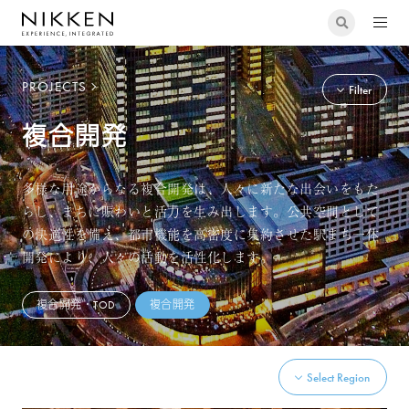
PROJECTS
Filter
複合開発
多様な用途からなる複合開発は、人々に新たな出会いをもた
らし、まちに賑わいと活力を生み出します。公共空間として
の快適性を備え、都市機能を高密度に集約させた駅まち一体
開発により、人々の活動を活性化します。
複合開発・TOD
複合開発
Select Region