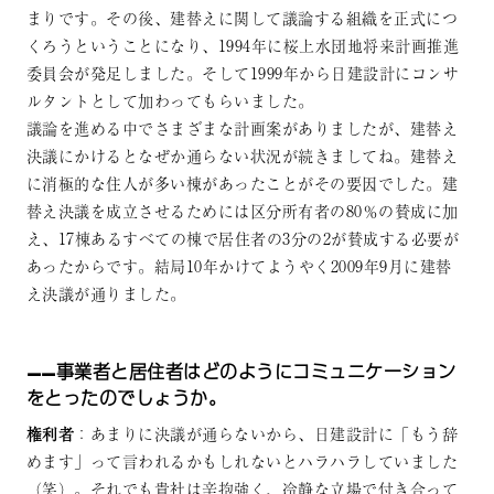
まりです。その後、建替えに関して議論する組織を正式につ
くろうということになり、1994年に桜上水団地将来計画推進
委員会が発足しました。そして1999年から日建設計にコンサ
ルタントとして加わってもらいました。
議論を進める中でさまざまな計画案がありましたが、建替え
決議にかけるとなぜか通らない状況が続きましてね。建替え
に消極的な住人が多い棟があったことがその要因でした。建
替え決議を成立させるためには区分所有者の80％の賛成に加
え、17棟あるすべての棟で居住者の3分の2が賛成する必要が
あったからです。結局10年かけてようやく2009年9月に建替
え決議が通りました。
——事業者と居住者はどのようにコミュニケーション
をとったのでしょうか。
権利者
：あまりに決議が通らないから、日建設計に「もう辞
めます」って言われるかもしれないとハラハラしていました
（笑）。それでも貴社は辛抱強く、冷静な立場で付き合って