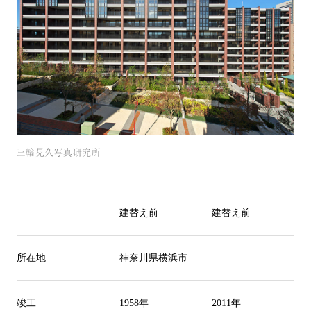
三輪晃久写真研究所
建替え前
建替え前
所在地
神奈川県横浜市
竣工
1958
年
2011
年