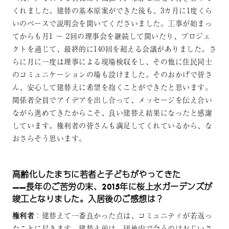
くれました。建替の基本原案ができた後も、3カ月に1度くら
いのペースで説明会を開いてくださいました。工事が始まっ
てからも月1 ～ 2回の理事会を継続して開いたり、プロジェ
クトを通じて、最終的に140回を超える会議がありました。さ
らに月に一度は理事による現場検収をし、その他に住民同士
のコミュニケーションの場も設けました。そのおかげで皆さ
ん、安心して建替えに希望を抱くことができたと思います。
関係者全員でアイデアを出し合って、メッセージを伝え合い
ながら進めてきたからこそ、良い建替え結果になったと感謝
しています。権利者の皆さんも満足してくれているから、な
おさらそう思います。
高齢化したまちに若者と子どもがやってきた
——長年のご苦労の末、2015年に桜上水ガーデンズが
竣工となりました。入居後のご感想は？
権利者
：建替えて一番良かった点は、コミュニティが若返っ
たことに尽きます。建替え前は、団地内で会うのはおじいさ