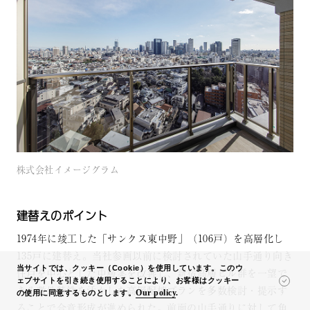
株式会社イメージグラム
建替えのポイント
1974年に竣工した「サンクス東中野」（106戸）を高層化し
135戸に建替え。当社参画以前に検討されていた山手通り向き
当サイトでは、クッキー（Cookie）を使用しています。このウ
住戸を中心とした中層案を改善し、新宿高層ビル群を一望で
ェブサイトを引き続き使用することにより、お客様はクッキー
きる敷地特性を活かした高層配棟プランを多数検討・提示す
Our policy
.
の使用に同意するものとします。
ることで合意形成が進められた。前面の山手通りに対して角