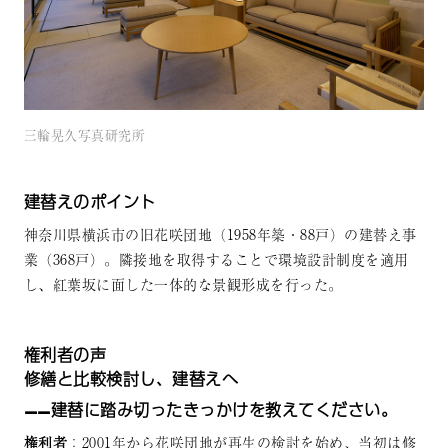
三輪晃久写真研究所
建替えのポイント
神奈川県横浜市の旧花咲団地（1958年築・88戸）の建替え事
業（368戸）。隣接地を取得することで環境設計制度を適用
し、紅葉坂に面した一体的な景観形成を行った。
権利者の声
修繕と比較検討し、建替えへ
——建替に踏み切ったきっかけを教えてください。
権利者
：2001年から花咲団地が再生の検討を始め、当初は修