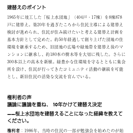
建替えのポイント
1965年に竣工した「桜上水団地」（404戸・17棟）を8棟878
戸に建替え。築20年を過ぎたころから住民主導による建替え
検討が進められ、住民が住み続けたいと考える建替え計画を
基本方針として定めた。約50年経過して創り上げた団地の住
環境を継承するため、旧団地の広場や緑地帯を建替え後のマ
ンションに継承し、約180本の樹木等を大切に残した。さらに
300本以上の高木を新植。緑豊かな住環境を守るとともに集会
所を設け、住民が行ってきたコミュニティ活動の継続を可能
とし、新旧住民の活発な交流を育んでいる。
権利者の声
議論に議論を重ね、 10年かけて建替え決定
——桜上水団地を建替えることになった経緯を教えて
ください。
権利者
：1986年、当時の住民の一部が勉強会を始めたのが始