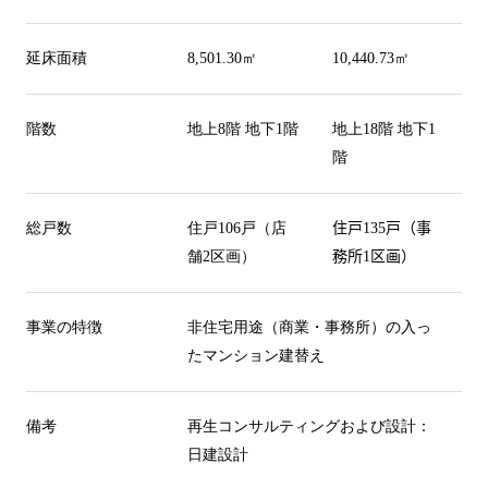
延床面積
8,501.30
㎡
10,440.73
㎡
階数
地上
8
階 地下
1
階
地上
18
階 地下
1
階
総戸数
住戸
106
戸（店
住戸
135
戸（事
舗
2
区画）
務所
1
区画）
事業の特徴
非住宅用途（商業・事務所）の入っ
たマンション建替え
備考
再生コンサルティングおよび設計：
日建設計