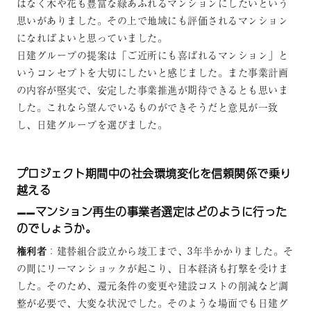
はなく木や花も豊富な緑あふれるマンションにしたいという
思いがありました。その上で地域にも評価されるマンション
になればよいと思っていました。
日建グループの提案は「ご近所にも喜ばれるマンション」と
いうコンセプトを大切にしたいと感じました。また事業計画
の内容が堅実で、安定した事業推進が期待できるとも思いま
した。これなら望んでいるものができそうだと意見が一致
し、日建グループを選びました。
プロジェクト期間中の社会環境変化を信頼関係で乗り
越える
——マンション再生の事業者選定はどのように行った
のでしょうか。
権利者
：建替組合設立から竣工まで、3年半かかりました。そ
の間にリーマンショックが起こり、日本経済も打撃を受けま
した。そのため、還元条件の変更や建設コストの削減など調
整が必要で、大変な状況でした。そのような場面でも日建グ