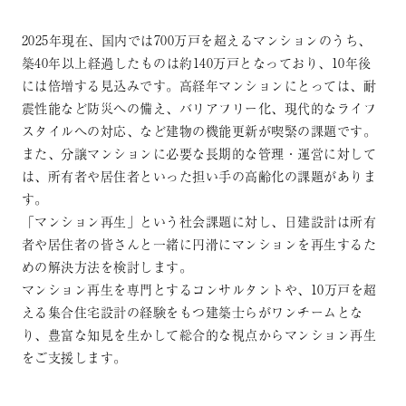
2025年現在、国内では700万戸を超えるマンションのうち、
築40年以上経過したものは約140万戸となっており、10年後
には倍増する見込みです。高経年マンションにとっては、耐
震性能など防災への備え、バリアフリー化、現代的なライフ
スタイルへの対応、など建物の機能更新が喫緊の課題です。
また、分譲マンションに必要な長期的な管理・運営に対して
は、所有者や居住者といった担い手の高齢化の課題がありま
す。
「マンション再生」という社会課題に対し、日建設計は所有
者や居住者の皆さんと一緒に円滑にマンションを再生するた
めの解決方法を検討します。
マンション再生を専門とするコンサルタントや、10万戸を超
える集合住宅設計の経験をもつ建築士らがワンチームとな
り、豊富な知見を生かして総合的な視点からマンション再生
をご支援します。