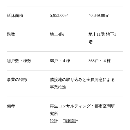
延床面積
5,953.00
㎡
40,349.00
㎡
階数
地上
4
階
地上
11
階
地下
1
階
総戸数・棟数
88
戸・４棟
368
戸・４棟
事業の特徴
隣接地の取り込みと全員同意による
事業推進
備考
再生コンサルティング：都市空間研
究所
設計：日建設計