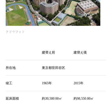
クドウフォト
建替え前
建替え後
所在地
東京都世田谷区
竣工
1965
年
2015
年
延床面積
約
30,500.00
㎡
約
98,550.00
㎡