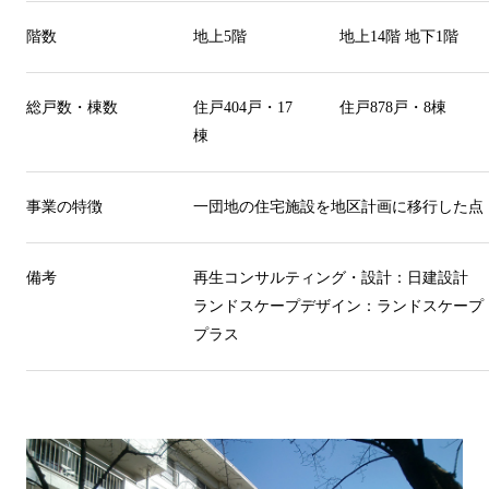
階数
地上
5
階
地上
14
階 地下
1
階
総戸数・棟数
住戸
404
戸・
17
住戸
878
戸・
8
棟
棟
事業の特徴
一団地の住宅施設を地区計画に移行した点
備考
再生コンサルティング・設計：日建設計
ランドスケープデザイン：ランドスケープ
プラス