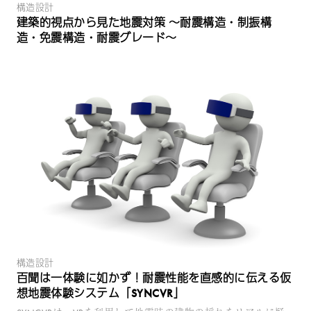
構造設計
建築的視点から見た地震対策 ～耐震構造・制振構
造・免震構造・耐震グレード～
構造設計
百聞は一体験に如かず！耐震性能を直感的に伝える仮
想地震体験システム「SYNCVR」