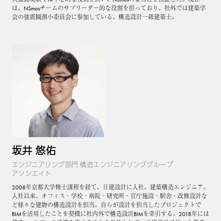
は、NSmosチームのサブリーダー的な役割を担っており、社外では建築学
会の強震観測小委員会に参加している。構造設計一級建築士。
坂井 悠佑
エンジニアリング部門 構造エンジニアリンググループ
アソシエイト
2008年京都大学修士課程を経て、日建設計に入社。建築構造エンジニア。
入社以来、オフィス・学校・病院・研究所・官庁施設・駅舎・改修設計な
ど様々な建物の構造設計を担当。自らが設計を担当したプロジェクトで
BIMを活用したことを契機に社内外で構造設計BIMを牽引する。2018年には