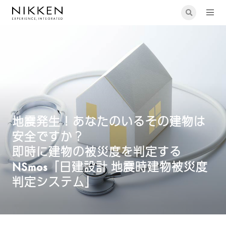
災度を判定するNSmos「日建設計 地震時建物被災度判定システ
ム」
地震発生！あなたのいるその建物は
安全ですか？
即時に建物の被災度を判定する
NSmos「日建設計 地震時建物被災度
判定システム」