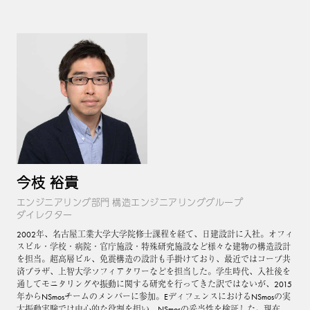
今枝 裕貴
エンジニアリング部門 構造エンジニアリンググループ
ダイレクター
2002年、名古屋工業大学大学院修士課程を経て、日建設計に入社。オフィ
スビル・学校・病院・官庁施設・特殊研究施設など様々な建物の構造設計
を担当。超高層ビル、免震構造の設計も手掛けており、最近ではコープ共
済プラザ、上智大学ソフィアタワーなどを担当した。学生時代、入社後を
通してモニタリングや振動に関する研究を行ってきた訳ではないが、2015
年からNSmosチームのメンバーに参加。EディフェンスにおけるNSmosの実
大振動実験では中心的な役割を担い、NSmosの妥当性を検証した。現在