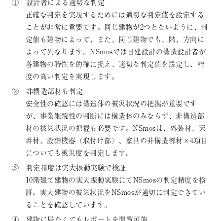
① 設計者による適切な判定
正確な判定を実現するためには適切な判定値を設定する
ことが非常に重要です。同じ建物が2つとないように、判
定値も建物によって、また、同じ建物でも、階、方向に
よって異なります。NSmosでは日建設計の構造設計者が
各建物の特性を的確に捉え、適切な判定値を設定し、精
度の高い判定を実現します。
② 非構造部材も判定
安全性の確認には構造体の被災状況の把握が重要です
が、事業継続性の判断には構造体のみならず、非構造部
材の被災状況の把握も必要です。NSmosは、外装材、天
井材、設備機器（取付け部）、家具の非構造部材×4項目
についても被災度を判定します。
③ 判定精度は実大振動実験で検証
10階建て建物の実大振動実験にてNSmosの判定精度を検
証。実大建物の被災状況をNSmosが適切に判定できてい
ることを確認しています。
④ 建物に居なくてもレポートを閲覧可能