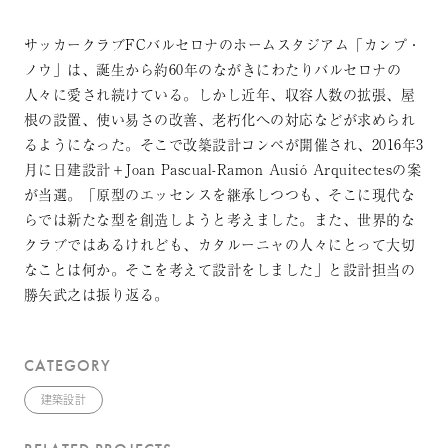
サッカークラブFCバルセロナのホームスタジアム「カンプ・
ノウ」は、誕生から約60年のながきにわたりバルセロナの
人々に愛され続けている。しかし近年、収容人数の拡張、屋
根の設置、使い易さの改善、老朽化への対応などが求められ
るようになった。そこで改築設計コンペが開催され、2016年3
月に日建設計＋Joan Pascual-Ramon Ausió Arquitectesの案
が当選。「原型のエッセンスを継承しつつも、そこに現代な
らでは新たな型を創造しようと考えました。また、世界的な
クラブではあるけれども、カタルーニャの人々にとって大切
なことは何か。そこを考えて設計をしました」と設計担当の
勝矢武之は振り返る。
CATEGORY
建築設計