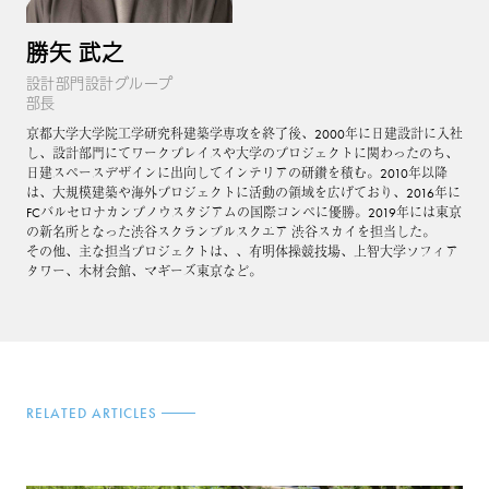
勝矢 武之
設計部門設計グループ
部長
京都⼤学⼤学院⼯学研究科建築学専攻を終了後、2000年に⽇建設計に⼊社
し、設計部⾨にてワークプレイスや⼤学のプロジェクトに関わったのち、
日建スペースデザインに出向してインテリアの研鑽を積む。2010年以降
は、大規模建築や海外プロジェクトに活動の領域を広げており、2016年に
FCバルセロナカンプノウスタジアムの国際コンペに優勝。2019年には東京
の新名所となった渋谷スクランブルスクエア 渋谷スカイを担当した。
その他、主な担当プロジェクトは、、有明体操競技場、上智大学ソフィア
タワー、木材会館、マギーズ東京など。
RELATED ARTICLES