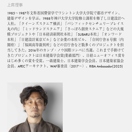
上席理事
1985～1987年文科省国費留学でワシントン大学大学院で都市デザイン、
建築デザインを学ぶ。1988年神戸大学大学院修士課程を修了し日建設計へ
入社。「クイーンズスクエア横浜」「パシフィックセンチュリープレイス
丸の内」「ミッドランドスクエア」「さっぽろ創世スクエア」などの大規
模プロジェクトや「日本経済新聞社本社」「SUBARU本社」「オンワード
本社」「日建設計東京ビル」など企業の本社ビル、「合同庁舎８号館（内
閣府）」「福岡高等裁判所」などの官庁舎など数多くのプロジェクトを担
当してきた。2016年のカンプ・ノウ国際コンペに当選。これまで手掛けて
きたプロジェクトは日本建築学会賞(業績部門）、日経ニューオフィス賞を
はじめ多くの賞を受賞。一級建築士、日本建築学会会員、日本建築家協会
会員、APECアーキテクト、WAF審査員（2017～）、RIBA Ambasador(2025)