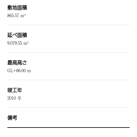
敷地面積
865.57 m²
延べ面積
9,079.55 m²
最高高さ
GL+66.00 m
竣工年
2010 年
備考