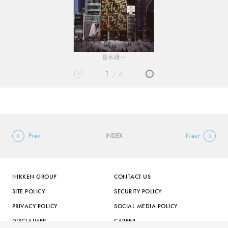
鈴木研一
1
6
Prev
INDEX
Next
NIKKEN GROUP
CONTACT US
SITE POLICY
SECURITY POLICY
PRIVACY POLICY
SOCIAL MEDIA POLICY
DISCLAIMER
CAREER