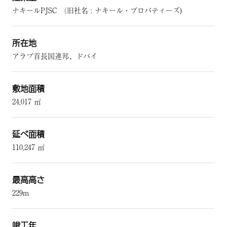
ナキールPJSC （旧社名 : ナキール・プロパティーズ)
所在地
アラブ首長国連邦、ドバイ
敷地面積
24,017 ㎡
延べ面積
110,247 ㎡
最高高さ
229m
竣工年