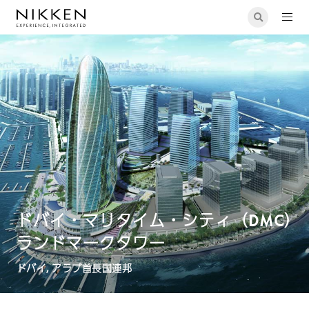
ドバイ・マリタイム・シティ（DMC）
ランドマークタワー
ドバイ, アラブ首長国連邦