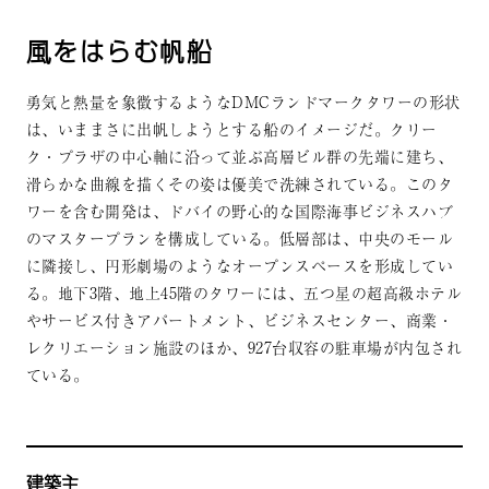
風をはらむ帆船
勇気と熱量を象徴するようなDMCランドマークタワーの形状
は、いままさに出帆しようとする船のイメージだ。クリー
ク・プラザの中心軸に沿って並ぶ高層ビル群の先端に建ち、
滑らかな曲線を描くその姿は優美で洗練されている。このタ
ワーを含む開発は、ドバイの野心的な国際海事ビジネスハブ
のマスタープランを構成している。低層部は、中央のモール
に隣接し、円形劇場のようなオープンスペースを形成してい
る。地下3階、地上45階のタワーには、五つ星の超高級ホテル
やサービス付きアパートメント、ビジネスセンター、商業・
レクリエーション施設のほか、927台収容の駐車場が内包され
ている。
建築主