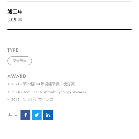
竣工年
2019 年
TYPE
交通施設
AWARD
2021 - 第22回 JIA環境建築賞：優秀賞
2020 - Architizer A+Awards: Typology Winners
2019 - ウッドデザイン賞
share