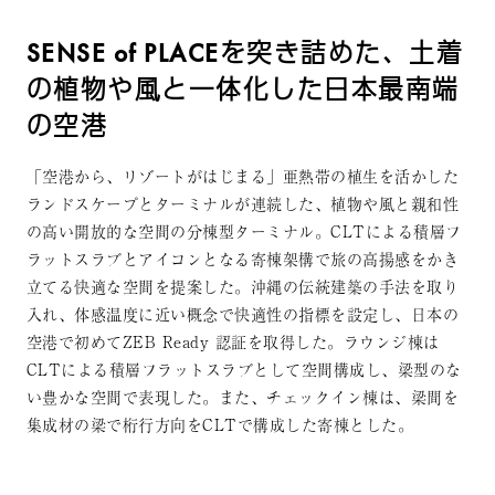
SENSE of PLACEを突き詰めた、土着
の植物や風と一体化した日本最南端
の空港
「空港から、リゾートがはじまる」亜熱帯の植生を活かした
ランドスケープとターミナルが連続した、植物や風と親和性
の高い開放的な空間の分棟型ターミナル。CLTによる積層フ
ラットスラブとアイコンとなる寄棟架構で旅の高揚感をかき
立てる快適な空間を提案した。沖縄の伝統建築の手法を取り
入れ、体感温度に近い概念で快適性の指標を設定し、日本の
空港で初めてZEB Ready 認証を取得した。ラウンジ棟は
CLTによる積層フラットスラブとして空間構成し、梁型のな
い豊かな空間で表現した。また、チェックイン棟は、梁間を
集成材の梁で桁行方向をCLTで構成した寄棟とした。