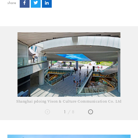
share
ion Co. Ltd
Shanghai pdoing Vison & Culture Communicat
1
8