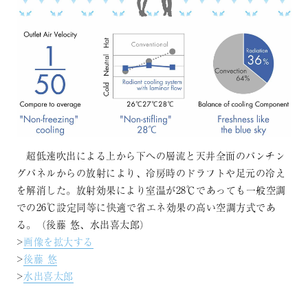
超低速吹出による上から下への層流と天井全面のパンチン
グパネルからの放射により、冷房時のドラフトや足元の冷え
を解消した。放射効果により室温が28℃であっても一般空調
での26℃設定同等に快適で省エネ効果の高い空調方式であ
る。（後藤 悠、水出喜太郎）
>
画像を拡大する
>
後藤 悠
>
水出喜太郎