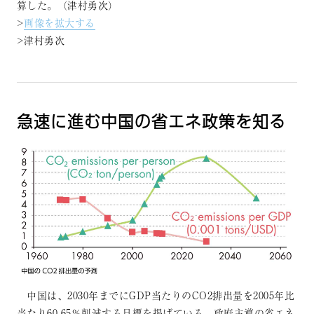
算した。（津村勇次）
>
画像を拡大する
>津村勇次
急速に進む中国の省エネ政策を知る
中国は、2030年までにGDP当たりのCO2排出量を2005年比
当たり60-65％削減する目標を掲げている。政府主導の省エネ