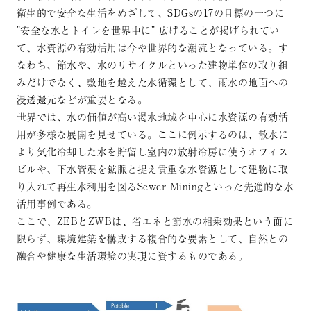
衛生的で安全な生活をめざして、SDGsの17の目標の一つに
”安全な水とトイレを世界中に” 広げることが掲げられてい
て、水資源の有効活用は今や世界的な潮流となっている。す
なわち、節水や、水のリサイクルといった建物単体の取り組
みだけでなく、敷地を越えた水循環として、雨水の地面への
浸透還元などが重要となる。
世界では、水の価値が高い渇水地域を中心に水資源の有効活
用が多様な展開を見せている。ここに例示するのは、散水に
より気化冷却した水を貯留し室内の放射冷房に使うオフィス
ビルや、下水管渠を鉱脈と捉え貴重な水資源として建物に取
り入れて再生水利用を図るSewer Miningといった先進的な水
活用事例である。
ここで、ZEBとZWBは、省エネと節水の相乗効果という面に
限らず、環境建築を構成する複合的な要素として、自然との
融合や健康な生活環境の実現に資するものである。