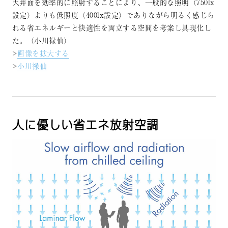
天井面を効率的に照射することにより、一般的な照明（750lx
設定）よりも低照度（400lx設定）でありながら明るく感じら
れる省エネルギーと快適性を両立する空間を考案し具現化し
た。（小川禄仙）
>
画像を拡大する
>
小川禄仙
人に優しい省エネ放射空調