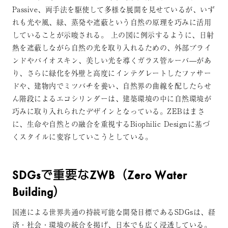
Passive、両手法を駆使して多様な展開を見せているが、いず
れも光や風、緑、蒸発や遮蔽という自然の原理を巧みに活用
していることが示唆される。 上の図に例示するように、日射
熱を遮蔽しながら自然の光を取り入れるための、外部ブライ
ンドやバイオスキン、美しい光を導くガラス管ルーバ—があ
り、さらに緑化を外壁と高度にインテグレートしたファサー
ドや、建物内でミツバチを養い、自然界の曲線を配したらせ
ん階段によるエコシリンダーは、建築環境の中に自然環境が
巧みに取り入れられたデザインとなっている。ZEBはまさ
に、生命や自然との融合を重視するBiophilic Designに基づ
くスタイルに変容していこうとしている。
SDGsで重要なZWB（Zero Water
Building）
国連による世界共通の持続可能な開発目標であるSDGsは、経
済・社会・環境の統合を掲げ、日本でも広く浸透している。