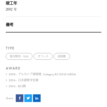
竣工年
2002 年
備考
TYPE
複合開発・TOD
オフィス
超高層
AWARD
2008 - アルカシア建築賞, Category:B2 GOLD MEDAL
2006 - 日本建築学会賞
2004 - BCS賞
share