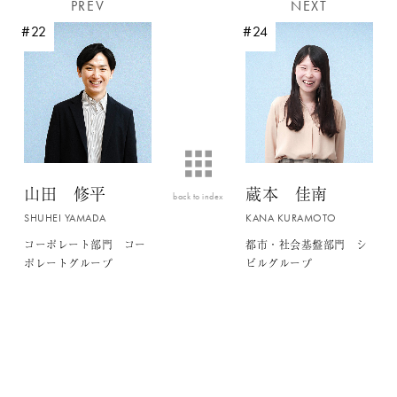
PREV
NEXT
#22
#24
山田 修平
蔵本 佳南
back to index
SHUHEI YAMADA
KANA KURAMOTO
コーポレート部門 コー
都市・社会基盤部門 シ
ポレートグループ
ビルグループ