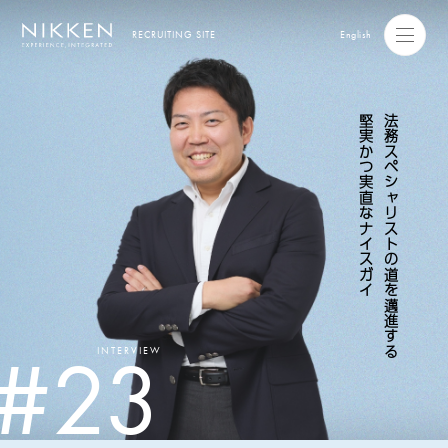
RECRUITING SITE
English
堅実かつ実直なナイスガイ
法務スペシャリストの道を邁進する
#23
INTERVIEW