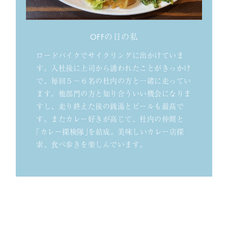
OFFの日の私
ロードバイクでサイクリングに出かけていま
す。入社後に上司から誘われたことがきっかけ
で、毎回５～６名の社内の方と一緒に走ってい
ます。他部門の方と知り合ういい機会になりま
すし、走り終えた後の銭湯とビールも最高で
す。またカレー好きが高じて、社内の仲間と
｢カレー探検隊｣を結成。美味しいカレー店探
索、食べ歩きを楽しんでいます。