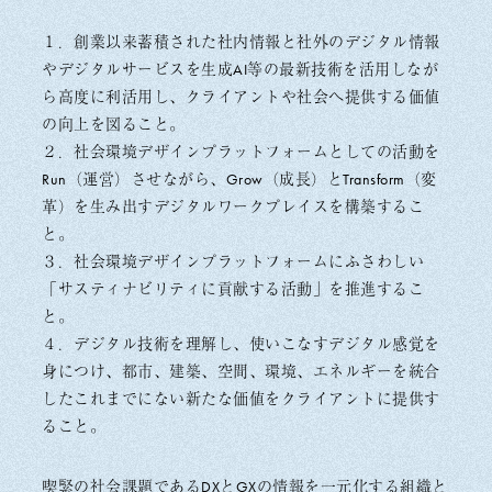
１．創業以来蓄積された社内情報と社外のデジタル情報
やデジタルサービスを生成AI等の最新技術を活用しなが
ら高度に利活用し、クライアントや社会へ提供する価値
の向上を図ること。
２．社会環境デザインプラットフォームとしての活動を
Run（運営）させながら、Grow（成長）とTransform（変
革）を生み出すデジタルワークプレイスを構築するこ
と。
３．社会環境デザインプラットフォームにふさわしい
「サスティナビリティに貢献する活動」を推進するこ
と。
４．デジタル技術を理解し、使いこなすデジタル感覚を
身につけ、都市、建築、空間、環境、エネルギーを統合
したこれまでにない新たな価値をクライアントに提供す
ること。
喫緊の社会課題であるDXとGXの情報を一元化する組織と